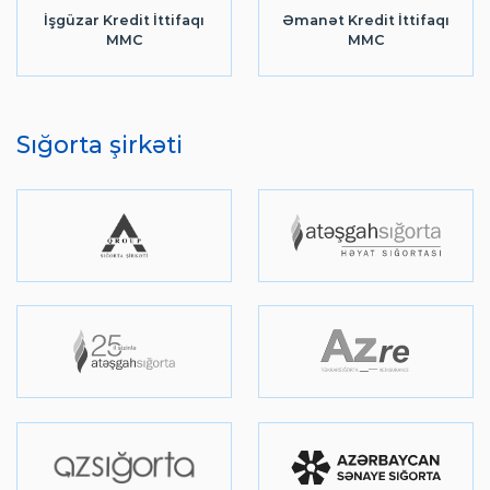
İşgüzar Kredit İttifaqı
Əmanət Kredit İttifaqı
MMC
MMC
Sığorta şirkəti