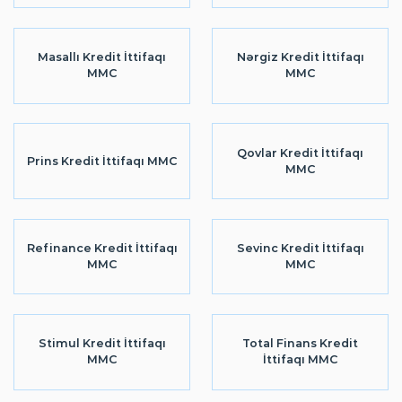
Masallı Kredit İttifaqı
Nərgiz Kredit İttifaqı
MMC
MMC
Qovlar Kredit İttifaqı
Prins Kredit İttifaqı MMC
MMC
Refinance Kredit İttifaqı
Sevinc Kredit İttifaqı
MMC
MMC
Stimul Kredit İttifaqı
Total Finans Kredit
MMC
İttifaqı MMC