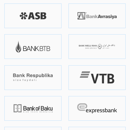
HAQQIMIZDA
PRESS-RELIZ
ŞIKAYƏT VƏ TƏKLIFLƏR
ƏLAQƏ
AZ
EN
AZ