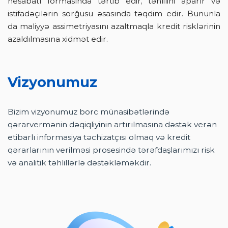
hesabatı formasında tərtib edir, təhlilini aparır və
istifadəçilərin sorğusu əsasında təqdim edir. Bununla
da maliyyə assimetriyasını azaltmaqla kredit risklərinin
azaldılmasına xidmət edir.
Vizyonumuz
Bizim vizyonumuz borc münasibətlərində
qərarvermənin dəqiqliyinin artırılmasına dəstək verən
etibarlı informasiya təchizatçısı olmaq və kredit
qərarlarının verilməsi prosesində tərəfdaşlarımızı risk
və analitik təhlillərlə dəstəkləməkdir.