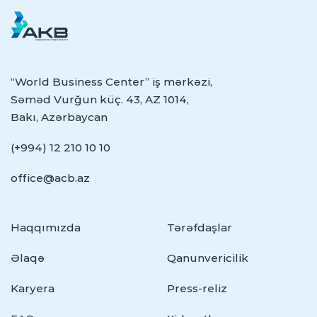
“World Business Center” iş mərkəzi,
Səməd Vurğun küç. 43, AZ 1014,
Bakı, Azərbaycan
(+994) 12 210 10 10
office@acb.az
Haqqımızda
Tərəfdaşlar
Əlaqə
Qanunvericilik
Karyera
Press-reliz