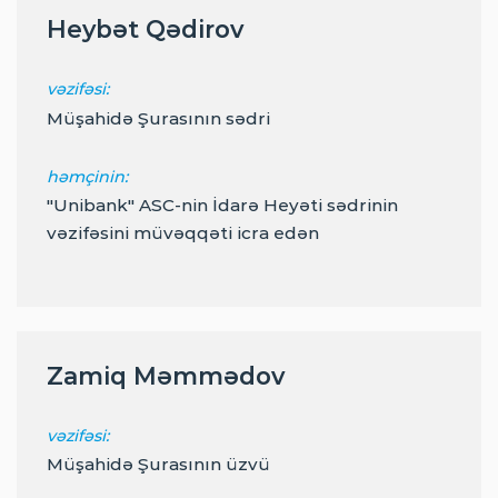
Heybət Qədirov
vəzifəsi:
Müşahidə Şurasının sədri
həmçinin:
"Unibank" ASC-nin İdarə Heyəti sədrinin
vəzifəsini müvəqqəti icra edən
Zamiq Məmmədov
vəzifəsi:
Müşahidə Şurasının üzvü