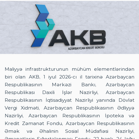
HAQQIMIZDA
PRESS-RELIZ
ŞIKAYƏT VƏ TƏKLIFLƏR
ƏLAQƏ
AZ
EN
AZ
Maliyyə infrastrukturunun mühüm elementlərindən
biri olan AKB, 1 iyul 2026-cı il tarixinə Azərbaycan
Respublikasının Mərkəzi Bankı, Azərbaycan
Respublikası Daxili İşlər Nazirliyi, Azərbaycan
Respublikasının İqtisadiyyat Nazirliyi yanında Dövlət
Vergi Xidməti, Azərbaycan Respublikasının Ədliyyə
Nazirliyi, Azərbaycan Respublikasının İpoteka və
Kredit Zəmanət Fondu, Azərbaycan Respublikasının
Əmək və Əhalinin Sosial Müdafiəsi Nazirliyi,
Əmanətlərin Sığortalanması Fondu, 22 bank, 24 ləğv