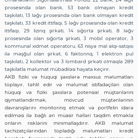
prosesində olan bank, 53 bank olmayan kredit
təşkilatı, 13 ləğv prosesində olan bank olmayan kredit
təşkilatı, 33 kredit ittifaqı, 5 ləğv prosesində olan kredit
ittifaqı, 29 lizinq şirkəti, 14 sığorta şirkəti, 8 ləğv
prosesində olan sığorta şirkəti, 3 mobil operator, 3
kommunal xidmət operatoru, 63 nisyə mal alqı-satqısı
ilə məşğul olan şirkət, 6 faktorinq, 1 elektron pul
təşkilatı, 2 kollektor və 3 lombard şirkəti olmaqla 289
təşkilatla məlumat mübadiləsi həyata keçirir.
AKB fiziki və hüquqi şəxslərə məxsus məlumatları
toplayır, təhlil edir və məlumat istifadəçiləri olan
hüquqi və fiziki şəxslərə potensial müştərilərini
qiymətləndirmək, mövcud müştərilərinin
davranışlarını monitorinq etmək və portfelin idarə
edilməsi ilə bağlı ən müasir həlləri təqdim etməklə
onların risklərini minimallaşdırır. AKB məlumat
təchizatçılarından topladığı məlumatları kredit