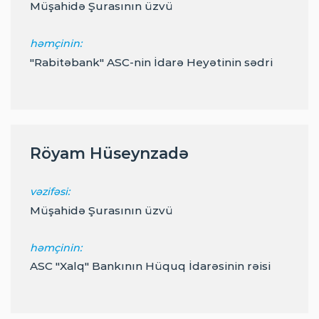
Müşahidə Şurasının üzvü
həmçinin:
"Rabitəbank" ASC-nin İdarə Heyətinin sədri
Röyam Hüseynzadə
vəzifəsi:
Müşahidə Şurasının üzvü
həmçinin:
ASC "Xalq" Bankının Hüquq İdarəsinin rəisi