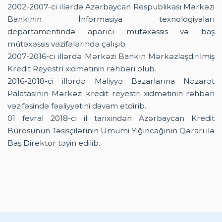
2002-2007-ci illərdə Azərbaycan Respublikası Mərkəzi
Bankının İnformasiya texnologiyaları
departamentində aparıcı mütəxəssis və baş
mütəxəssis vəzifələrində çalışıb.
2007-2016-cı illərdə Mərkəzi Bankın Mərkəzləşdirilmiş
Kredit Reyestri xidmətinin rəhbəri olub.
2016-2018-ci illərdə Maliyyə Bazarlarına Nəzarət
Palatasının Mərkəzi kredit reyestri xidmətinin rəhbəri
vəzifəsində fəaliyyətini davam etdirib.
01 fevral 2018-ci il tarixindən Azərbaycan Kredit
Bürosunun Təsisçilərinin Ümumi Yığıncağının Qərarı ilə
Baş Direktor təyin edilib.