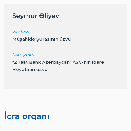
Seymur Əliyev
vəzifəsi:
Müşahidə Şurasının üzvü
həmçinin:
"Ziraat Bank Azərbaycan" ASC-nin İdarə
Heyətinin üzvü
İcra orqanı