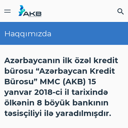
Haqqımızda
FINDOC kabinet
FƏRDI
/
BIZNES
XIDMƏTLƏR
Azərbaycanın ilk özəl kredit
bürosu “Azərbaycan Kredit
QIYMƏTLƏR
Bürosu” MMC (AKB) 15
yanvar 2018-ci il tarixində
TƏRƏFDAŞLAR
ölkənin 8 böyük bankının
təsisçiliyi ilə yaradılmışdır.