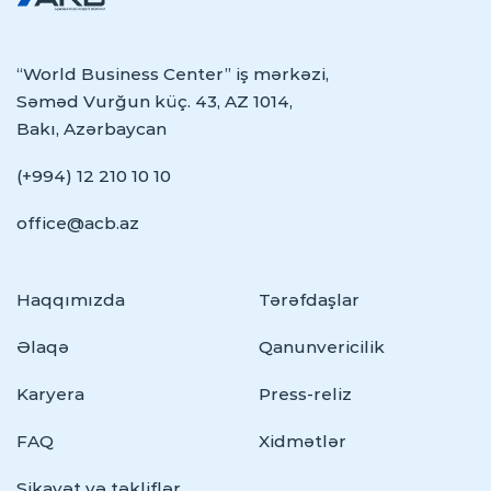
“World Business Center” iş mərkəzi,
Səməd Vurğun küç. 43, AZ 1014,
Bakı, Azərbaycan
(+994) 12 210 10 10
office@acb.az
Haqqımızda
Tərəfdaşlar
Əlaqə
Qanunvericilik
Karyera
Press-reliz
FAQ
Xidmətlər
Şikayət və təkliflər