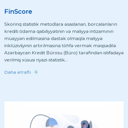
FinScore
Skorinq statistik metodlara əsaslanan, borcalanların
krediti ödəmə qabiliyyətinin və maliyyə intizamının
müəyyən edilməsinə dəstək olmaqla maliyyə
inklüzivliyinin artırılmasına töhfə vermək məqsədilə
Azərbaycan Kredit Bürosu (Büro) tərəfindən istifadəyə
verilmiş xüsusi riyazi-statistik...
Daha ətraflı