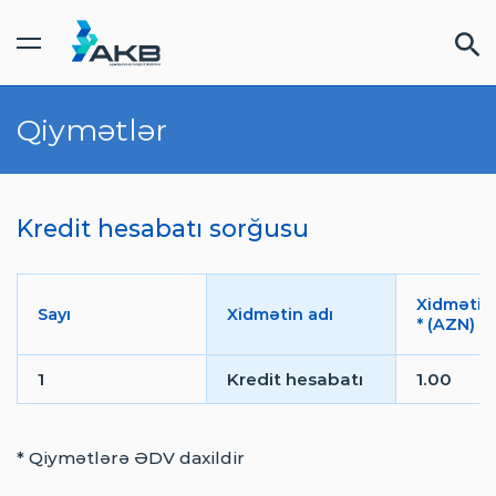
Qiymətlər
FINDOC kabinet
FƏRDI
/
BIZNES
Kredit hesabatı sorğusu
XIDMƏTLƏR
QIYMƏTLƏR
Xidmətin
Sayı
Xidmətin adı
* (AZN)
1
Kredit hesabatı
1.00
TƏRƏFDAŞLAR
* Qiymətlərə ƏDV daxildir