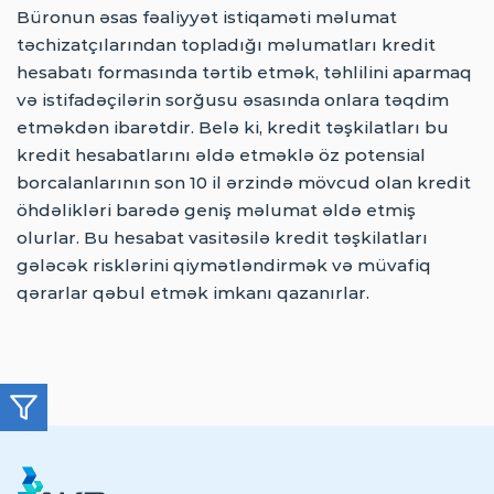
HAQQIMIZDA
Büronun əsas fəaliyyət istiqaməti məlumat
təchizatçılarından topladığı məlumatları kredit
PRESS-RELIZ
hesabatı formasında tərtib etmək, təhlilini aparmaq
ŞIKAYƏT VƏ TƏKLIFLƏR
və istifadəçilərin sorğusu əsasında onlara təqdim
etməkdən ibarətdir. Belə ki, kredit təşkilatları bu
ƏLAQƏ
kredit hesabatlarını əldə etməklə öz potensial
borcalanlarının son 10 il ərzində mövcud olan kredit
öhdəlikləri barədə geniş məlumat əldə etmiş
AZ
EN
AZ
olurlar. Bu hesabat vasitəsilə kredit təşkilatları
gələcək risklərini qiymətləndirmək və müvafiq
qərarlar qəbul etmək imkanı qazanırlar.