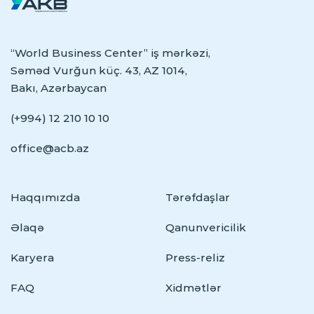
“World Business Center” iş mərkəzi,
Səməd Vurğun küç. 43, AZ 1014,
Bakı, Azərbaycan
(+994) 12 210 10 10
office@acb.az
Haqqımızda
Tərəfdaşlar
Əlaqə
Qanunvericilik
Karyera
Press-reliz
FAQ
Xidmətlər