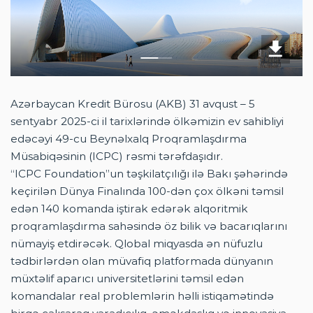
HAQQIMIZDA
PRESS-RELIZ
ŞIKAYƏT VƏ TƏKLIFLƏR
ƏLAQƏ
Azərbaycan Kredit Bürosu (AKB) 31 avqust – 5
sentyabr 2025-ci il tarixlərində ölkəmizin ev sahibliyi
edəcəyi 49-cu Beynəlxalq Proqramlaşdırma
AZ
EN
AZ
Müsabiqəsinin (ICPC) rəsmi tərəfdaşıdır.
“ICPC Foundation”un təşkilatçılığı ilə Bakı şəhərində
keçirilən Dünya Finalında 100-dən çox ölkəni təmsil
edən 140 komanda iştirak edərək alqoritmik
proqramlaşdırma sahəsində öz bilik və bacarıqlarını
nümayiş etdirəcək. Qlobal miqyasda ən nüfuzlu
tədbirlərdən olan müvafiq platformada dünyanın
müxtəlif aparıcı universitetlərini təmsil edən
komandalar real problemlərin həlli istiqamətində