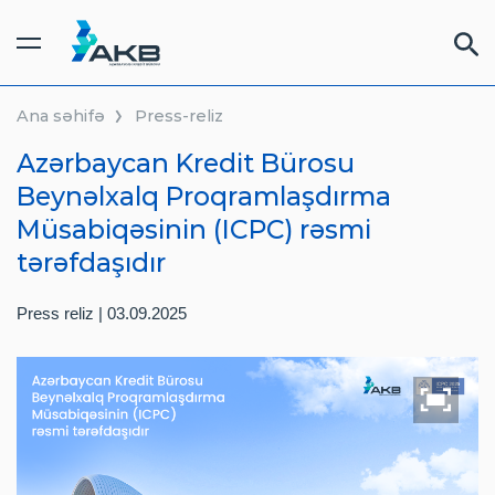
Ana səhifə
Press-reliz
FINDOC kabinet
FƏRDI
/
BIZNES
Azərbaycan Kredit Bürosu
Beynəlxalq Proqramlaşdırma
Müsabiqəsinin (ICPC) rəsmi
XIDMƏTLƏR
tərəfdaşıdır
QIYMƏTLƏR
Press reliz | 03.09.2025
TƏRƏFDAŞLAR