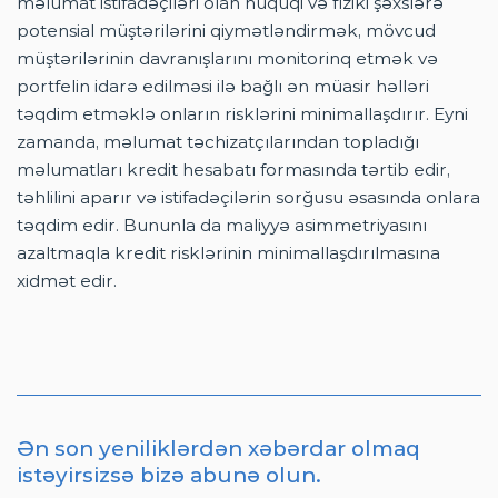
məlumat istifadəçiləri olan hüquqi və fiziki şəxslərə
potensial müştərilərini qiymətləndirmək, mövcud
müştərilərinin davranışlarını monitorinq etmək və
portfelin idarə edilməsi ilə bağlı ən müasir həlləri
təqdim etməklə onların risklərini minimallaşdırır. Eyni
zamanda, məlumat təchizatçılarından topladığı
məlumatları kredit hesabatı formasında tərtib edir,
təhlilini aparır və istifadəçilərin sorğusu əsasında onlara
təqdim edir. Bununla da maliyyə asimmetriyasını
azaltmaqla kredit risklərinin minimallaşdırılmasına
xidmət edir.
Ən son yeniliklərdən xəbərdar olmaq
istəyirsizsə bizə abunə olun.