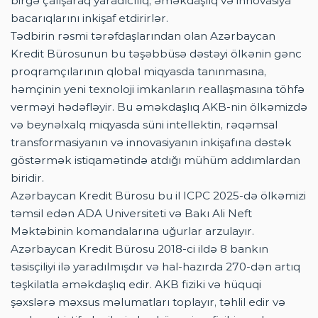
birgə çalışaraq yaradıcılıq, əməkdaşlıq və innovasiya
bacarıqlarını inkişaf etdirirlər.
Tədbirin rəsmi tərəfdaşlarından olan Azərbaycan
Kredit Bürosunun bu təşəbbüsə dəstəyi ölkənin gənc
proqramçılarının qlobal miqyasda tanınmasına,
həmçinin yeni texnoloji imkanların reallaşmasına töhfə
verməyi hədəfləyir. Bu əməkdaşlıq AKB-nin ölkəmizdə
və beynəlxalq miqyasda süni intellektin, rəqəmsal
transformasiyanın və innovasiyanın inkişafına dəstək
göstərmək istiqamətində atdığı mühüm addımlardan
biridir.
Azərbaycan Kredit Bürosu bu il ICPC 2025-də ölkəmizi
təmsil edən ADA Universiteti və Bakı Ali Neft
Məktəbinin komandalarına uğurlar arzulayır.
Azərbaycan Kredit Bürosu 2018-ci ildə 8 bankın
təsisçiliyi ilə yaradılmışdır və hal-hazırda 270-dən artıq
təşkilatla əməkdaşlıq edir. AKB fiziki və hüquqi
şəxslərə məxsus məlumatları toplayır, təhlil edir və