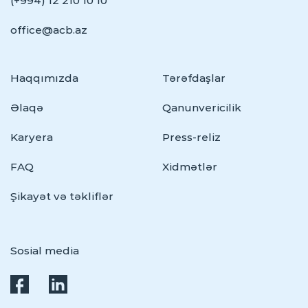
(+994) 12 210 10 10
office@acb.az
Haqqımızda
Tərəfdaşlar
Əlaqə
Qanunvericilik
Karyera
Press-reliz
FAQ
Xidmətlər
Şikayət və təkliflər
Sosial media